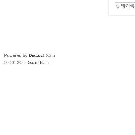
请稍候.
Powered by
Discuz!
X3.5
© 2001-2026
Discuz! Team
.