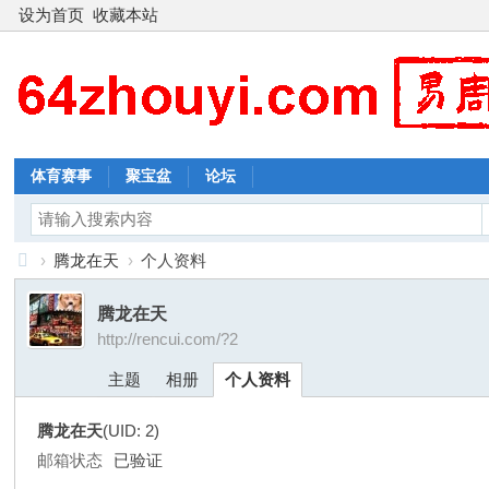
设为首页
收藏本站
体育赛事
聚宝盆
论坛
›
腾龙在天
›
个人资料
新
腾龙在天
周
http://rencui.com/?2
易
主题
相册
个人资料
腾龙在天
(UID: 2)
邮箱状态
已验证