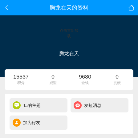
腾龙在天的资料
点击重新加
载
腾龙在天
15537
0
9680
0
积分
威望
金钱
贡献
Ta的主题
发短消息
加为好友