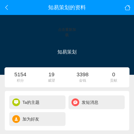
知易策划的资料
点击重新加
载
知易策划
5154
19
3398
0
积分
威望
金钱
贡献
Ta的主题
发短消息
加为好友