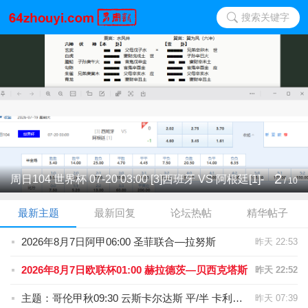
搜索关键字
2
周日104 世界杯 07-20 03:00 [3]西班牙 VS 阿根廷[1]-
/
10
最新主题
最新回复
论坛热帖
精华帖子
2026年8月7日阿甲06:00 圣菲联合—拉努斯
昨天 22:53
2026年8月7日欧联杯01:00 赫拉德茨—贝西克塔斯
昨天 22:52
主题：哥伦甲秋09:30 云斯卡尔达斯 平/半 卡利美洲
昨天 07:39